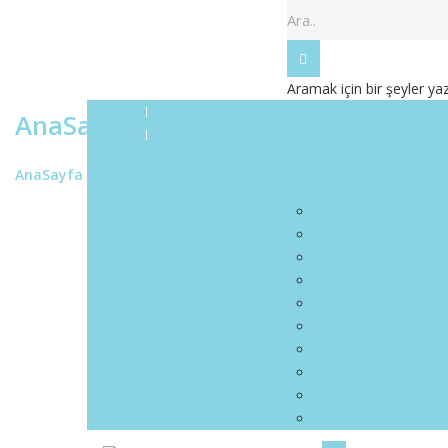
Aramak için bir şeyler ya
AnaSayfa
Prof. Dr. Mustafa Arı
AnaSayfa
Prof. Dr. Mustafa Arı
Hastalıklar
DEPRESYON
ŞİZOFRENİ
PİROMANİ
NEMFOMANİ
BİPOLAR BOZUKLU
ALKOL BAĞIMLILIĞI
OBSESİF KOMPULSİ
BLUMİA NERVOZA
BORDERLINE KİŞİL
CİNSEL İŞLEV BOZU