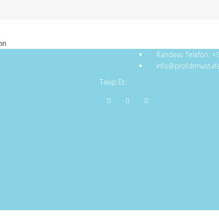
zın
Randevu Telefon:
+9
Hastalıklar
İletişim
info@profdrmustaf
Takip Et:
İletişim
K
F BOZUKLUK (OKB)
İK BOZUKLUĞU
KLUKLARI