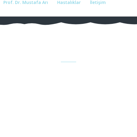
Prof. Dr. Mustafa Arı
Hastalıklar
İletişim
Stress at Work
For Better Welness & Hope