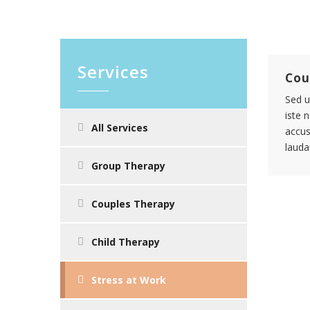
Services
Cou
Sed u
iste 
All Services
accu
lauda
Group Therapy
Couples Therapy
Child Therapy
Stress at Work