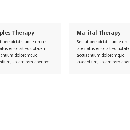
ples Therapy
Marital Therapy
t perspiciatis unde omnis
Sed ut perspiciatis unde omn
natus error sit voluptatem
iste natus error sit voluptat
santium doloremque
accusantium doloremque
ntium, totam rem aperiam...
laudantium, totam rem aperi